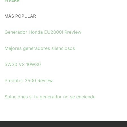
FIVERR
MÁS POPULAR
Generador Honda EU2000I Rreview
Mejores generadores silenciosos
5W30 VS 10W30
Predator 3500 Review
Soluciones si tu
g
enerador no se enciende