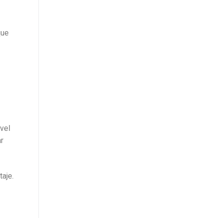
ue
vel
r
aje.