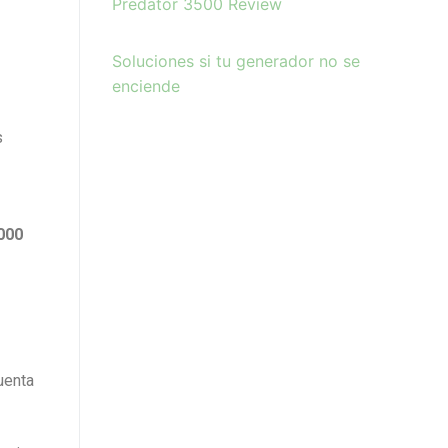
Predator 3500 Review
Soluciones si tu
g
enerador no se
enciende
s
000
uenta